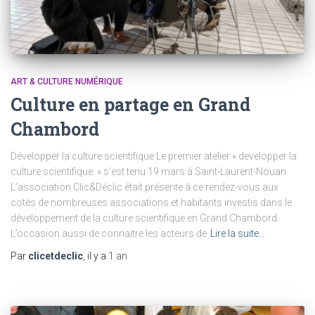
ART & CULTURE NUMÉRIQUE
Culture en partage en Grand
Chambord
Développer la culture scientifique Le premier atelier « developper la
culture scientifique » s’est tenu 19 mars à Saint-Laurent-Nouan.
L’association Clic&Déclic était présente à ce rendez-vous aux
cotés de nombreuses associations et habitants investis dans le
développement de la culture scientifique en Grand Chambord.
L’occasion aussi de connaitre les acteurs de
Lire la suite…
Par
clicetdeclic
, il y a
1 an