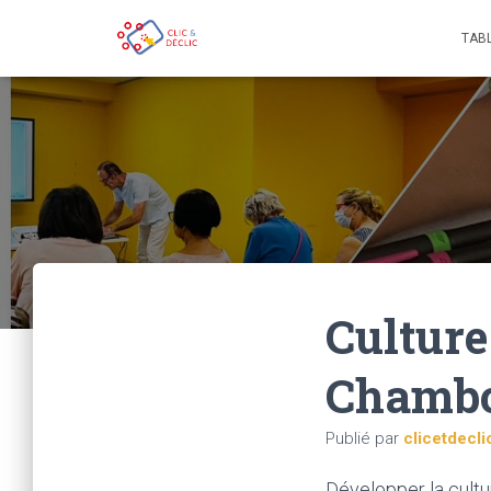
TABL
Culture
Chamb
Publié par
clicetdecli
Développer la cultu