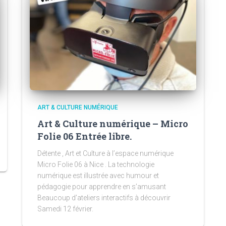
ART & CULTURE NUMÉRIQUE
Art & Culture numérique – Micro
Folie 06 Entrée libre.
Détente , Art et Culture à l’espace numérique
Micro Folie 06 à Nice . La technologie
numérique est illustrée avec humour et
pédagogie pour apprendre en s’amusant
Beaucoup d’ateliers interactifs à découvrir
Samedi 12 février.